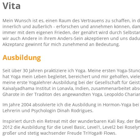
Vita
Mein Wunsch ist es, einen Raum des Vertrauens zu schaffen, in
innerlich und äußerlich - erforschen und annehmen können, da
immer mit dem eigenen Frieden, der genährt wird durch Selbst
wir auch Andere in ihrem Anders-Sein akzeptieren und uns dadur
Akzeptanz gewinnt für mich zunehmend an Bedeutung.
Ausbildung
Seit über 30 Jahren praktiziere ich Yoga. Meine ersten Yoga-Stu
hat Yoga mein Leben begleitet, bereichert und mir geholfen, viel
meine erste Yogalehrer-Ausbildung bei der Gesellschaft für Geis
Kaivalyadhama Institut in Lonavla, Indien, zusammenarbeitet abso
Gharote in der Traditon des angewandten Yoga, Leopoldo Chariars
Im Jahre 2004 absolvierte ich die Ausbildung in Hormon-Yoga be
Lehrerin und Psychologin Dinah Rodrigues.
Inspiriert durch ein Retreat mit der wunderbaren Kali Ray, der B
2012 die Ausbildung für die Level Basic, Level1, Level2 bei Rosel
großer und stetig wachsender Freude TriYoga® Flows.