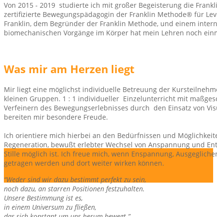
Von 2015 - 2019 studierte ich mit großer Begeisterung die Frank
zertifizierte Bewegungspädagogin der Franklin Methode® für Level
Franklin, dem Begründer der Franklin Methode, und einem intern
biomechanischen Vorgänge im Körper hat mein Lehren noch einm
Was mir am Herzen liegt
Mir liegt eine möglichst individuelle Betreuung der Kursteilneh
kleinen Gruppen. 1 : 1 individueller Einzelunterricht mit maß
Verfeinern des Bewegungserlebnisses durch den Einsatz von Vi
bereiten mir besondere Freude.
Ich orientiere mich hierbei an den Bedürfnissen und Möglichkei
Regeneration, bewußt erlebter Wechsel von Anspannung und E
Stille möglich ist. Ich freue mich, wenn Enspannung, Ausgegliche
getragen werden und dort weiter wirken können.
“Weder sind wir dazu bestimmt perfekt zu sein,
noch dazu, an starren Positionen festzuhalten.
Unsere Bestimmung ist es,
in einem Universum zu fließen,
das sich konstant um uns herum bewegt.”