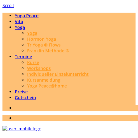
Scroll
Yoga Peace
Vita
Yoga
Yoga
Hormon Yoga
TriYoga ® Flows
Franklin Methode ®
Termine
Kurse
Workshops
Individueller Einzelunterricht
Kursanmeldung
Yoga Peace@home
Preise
Gutschein